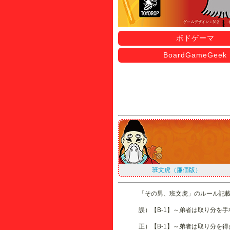
ボドゲーマ
BoardGameGeek
班文虎（廉価版）
「その男、班文虎」のルール記
誤）【B-1】～弟者は取り分を
正）【B-1】～弟者は取り分を